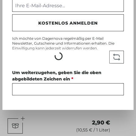
KOSTENLOS ANMELDEN
Ich möchte von Dagernova regelmäßig per E-Mail
Newsletter, Gutscheine und Informationen erhalten. Die
Einwilligung kann jederzeit widerrufen werden.
Loading...
NEUHEITEN
NON-
ALC
Um weiterzugehen, geben Sie die oben
abgebildeten Zeichen ein
*
Dagernova Secco 0,275l
Weinbergpfirsich alkoholfrei
0.275 l
2,90 €
(10,55 € / 1 Liter)