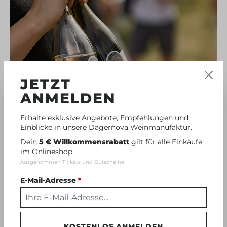
JETZT
ANMELDEN
WINE · WALK · KRAUSBERG
Erhalte exklusive Angebote, Empfehlungen und
Einblicke in unsere Dagernova Weinmanufaktur.
Dein
5 € Willkommensrabatt
gilt für alle Einkäufe
im Onlineshop.
ab 15 Personen
Ausgenommen Tickets und Gutscheine
2 - 3 Stunden
E-Mail-Adresse
*
Wanderung
3 Weine
JETZT ENTDECKEN
KOSTENLOS ANMELDEN