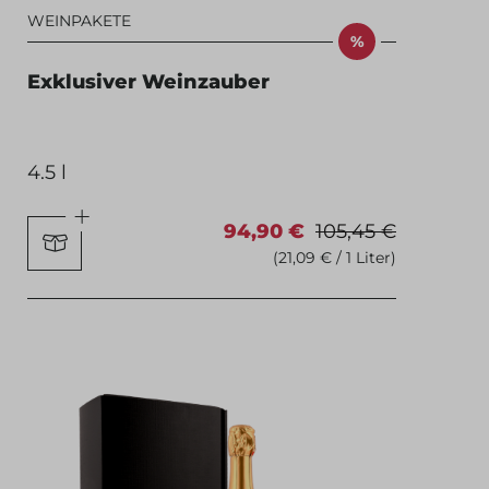
WEINPAKETE
%
Exklusiver Weinzauber
4.5 l
94,90 €
105,45 €
(21,09 € / 1 Liter)