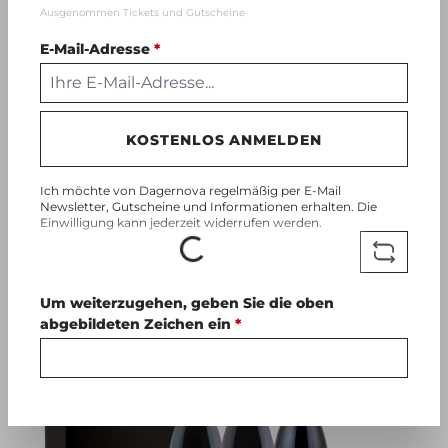
Dagernova Sprizz Birne Mango
Ausgenommen Tickets und Gutscheine
0,275l Alkoholfrei Karton
E-Mail-Adresse
*
Sonderpreis
3.3 l
KOSTENLOS ANMELDEN
29,90 €
34,80 €
(9,06 € / 1 Liter)
Ich möchte von Dagernova regelmäßig per E-Mail
Newsletter, Gutscheine und Informationen erhalten. Die
Einwilligung kann jederzeit widerrufen werden.
Loading...
Um weiterzugehen, geben Sie die oben
abgebildeten Zeichen ein
*