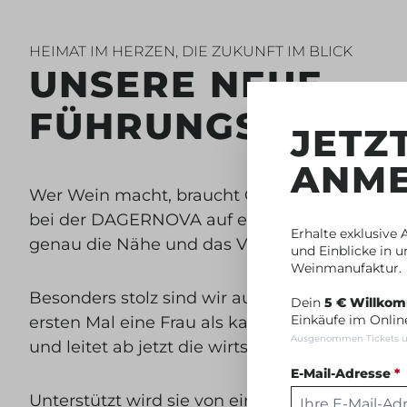
HEIMAT IM HERZEN, DIE ZUKUNFT IM BLICK
UNSERE NEUE
FÜHRUNGSMANN
JETZ
ANM
Wer Wein macht, braucht Gespür für die Reg
bei der DAGERNOVA auf ein neues Führungstea
Erhalte exklusive
genau die Nähe und das Vertrauen, das unser
und Einblicke in 
Weinmanufaktur.
Besonders stolz sind wir auf eine echte Prem
Dein
5 € Willko
Einkäufe im Onlin
ersten Mal eine Frau als kaufmännische Vorst
Ausgenommen Tickets u
und leitet ab jetzt die wirtschaftlichen Geschi
E-Mail-Adresse
*
Unterstützt wird sie von einem starken Team, 