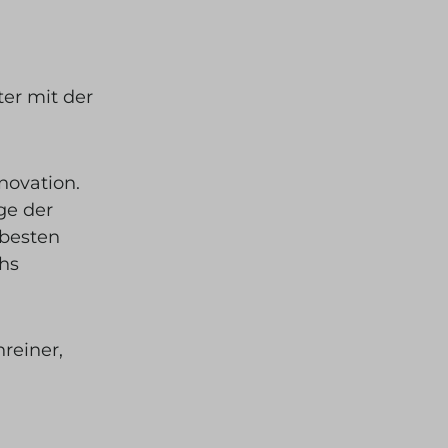
ter mit der
novation.
ge der
 besten
chs
reiner,