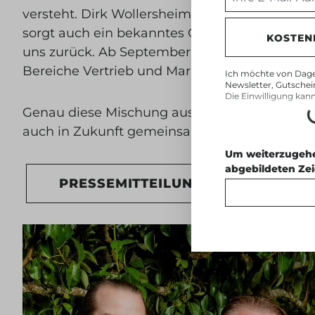
versteht. Dirk Wollersheim verantwortet als V
sorgt auch ein bekanntes Gesicht für die Qual
KOSTEN
uns zurück. Ab September macht Christoph Dr
Bereiche Vertrieb und Marketing, um unsere 
Ich möchte von Dage
Newsletter, Gutschei
L
Die Einwilligung kan
Genau diese Mischung aus echtem Handwerk, n
auch in Zukunft gemeinsam Spitzenqualität für
Um weiterzugehe
abgebildeten Ze
PRESSEMITTEILUNG