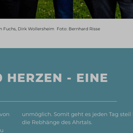
fan Fuchs, Dirk Wollersheim Foto: Bernhard Risse
0 HERZEN - EINE
 von
unmöglich. Somit geht es jeden Tag steil 
die Rebhänge des Ahrtals.
zu