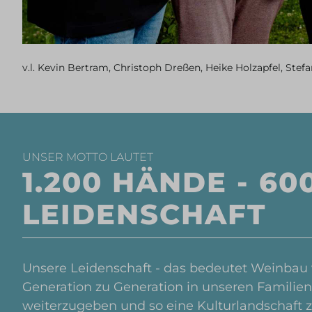
v.l. Kevin Bertram, Christoph Dreßen, Heike Holzapfel, Ste
UNSER MOTTO LAUTET
1.200 HÄNDE - 60
LEIDENSCHAFT
Unsere Leidenschaft - das bedeutet Weinbau
Generation zu Generation in unseren Familien
weiterzugeben und so eine Kulturlandschaft 