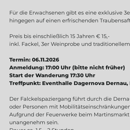
Für die Erwachsenen gibt es eine exklusive 3
hingegen auf einen erfrischenden Traubensaft
Preis bis einschließlich 15 Jahren € 15,-
inkl. Fackel, 3er Weinprobe und traditionelle
Termin: 06.11.2026
JETZ
Anmeldung: 17:00 Uhr (bitte nicht früher)
ANM
Start der Wanderung 17:30 Uhr
Treffpunkt: Eventhalle Dagernova Dernau,
Erhalte exklusive
Der Falckelspaziergang führt durch die Derna
und Einblicke in 
oder Personen mit Mobilitätseinschränkungen
Weinmanufaktur.
Aufgrund der Feuerwerke beim Martinsmarkt 
Dein
5 € Willko
unangenehm sein.
Einkäufe im Onlin
Ausgenommen Tickets u