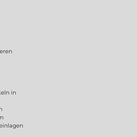
deren
eln in
n
am
einlagen