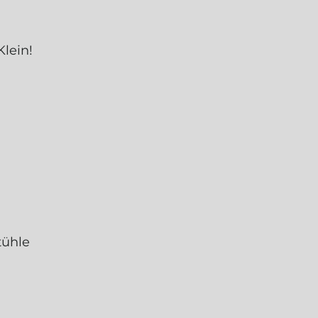
lein!
tühle