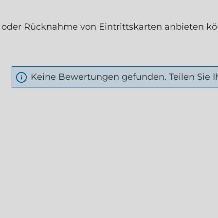
g oder Rücknahme von Eintrittskarten anbieten k
LOS ANMELDEN
Keine Bewertungen gefunden. Teilen Sie I
rnen
rnova regelmäßig per E-Mail
ne und Informationen erhalten.
...
n jederzeit widerrufen werden.
n, geben Sie die oben
ichen ein
*