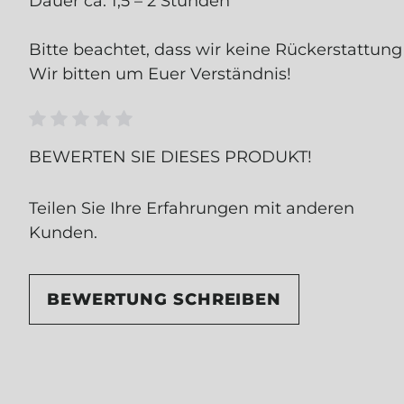
Dauer ca. 1,5 – 2 Stunden
E-Mail-Adresse
*
Bitte beachtet, dass wir keine Rückerstattun
Wir bitten um Euer Verständnis!
KOSTEN
Durchschnittliche Bewertung von 0 von 5 Ste
BEWERTEN SIE DIESES PRODUKT!
Ich möchte von Dage
Newsletter, Gutschei
Loading
Die Einwilligung kan
Teilen Sie Ihre Erfahrungen mit anderen
Kunden.
Um weiterzugehe
abgebildeten Ze
BEWERTUNG SCHREIBEN