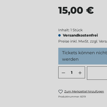
15,00 €
Regulärer Preis:
Inhalt:
1 Stück
Versandkostenfrei
Preise inkl. MwSt. zzgl. Ve
Tickets können nic
werden
Produkt Anzahl: 
Zum Merkzettel hinzufügen
Produktnummer:
6019