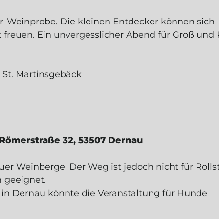
er-Weinprobe. Die kleinen Entdecker können sich
 freuen. Ein unvergesslicher Abend für Groß und K
m St. Martinsgebäck
T
ELDEN
 Römerstraße 32, 53507 Dernau
 Angebote, Empfehlungen
uer Weinberge. Der Weg ist jedoch nicht für Rolls
unsere Dagernova
 geeignet.
in Dernau könnte die Veranstaltung für Hunde
mmensrabatt
gilt für alle
eshop.
nd Gutscheine