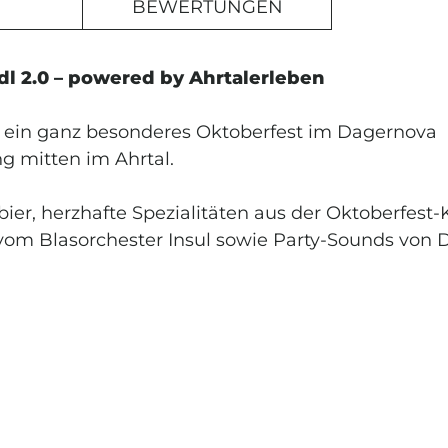
BEWERTUNGEN
dl 2.0 – powered by Ahrtalerleben
T
ns ein ganz besonderes Oktoberfest im Dagernova
ELDEN
g mitten im Ahrtal.
ier, herzhafte Spezialitäten aus der Oktoberfest
 Angebote, Empfehlungen
om Blasorchester Insul sowie Party-Sounds von 
unsere Dagernova
mmensrabatt
gilt für alle
eshop.
nd Gutscheine