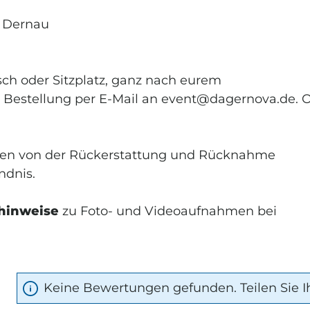
LOS ANMELDEN
7 Dernau
rnova regelmäßig per E-Mail
ne und Informationen erhalten.
n jederzeit widerrufen werden.
isch oder Sitzplatz, ganz nach eurem
g...
er Bestellung per E-Mail an event@dagernova.de. 
n, geben Sie die oben
ichen ein
*
karten von der Rückerstattung und Rücknahme
ndnis.
hinweise
zu Foto- und Videoaufnahmen bei
Keine Bewertungen gefunden. Teilen Sie I
rnen