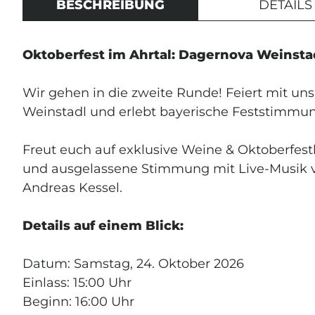
BESCHREIBUNG
DETAILS
Oktoberfest im Ahrtal: Dagernova Weinsta
JETZ
Wir gehen in die zweite Runde! Feiert mit u
ANM
Weinstadl und erlebt bayerische Feststimmun
Freut euch auf exklusive Weine & Oktoberfestb
Erhalte exklusive
und ausgelassene Stimmung mit Live-Musik v
und Einblicke in 
Andreas Kessel.
Weinmanufaktur.
Dein
5 € Willko
Details auf einem Blick:
Einkäufe im Onlin
Ausgenommen Tickets u
Datum: Samstag, 24. Oktober 2026
E-Mail-Adresse
*
Einlass: 15:00 Uhr
Beginn: 16:00 Uhr