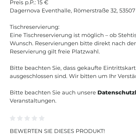
Preis p.P.: 15 €
KOSTEN
Dagernova Eventhalle, Römerstraße 32, 5350
Ich möchte von Dage
Tischreservierung:
Newsletter, Gutschei
Die Einwilligung kan
Eine Tischreservierung ist möglich – ob Steht
Loadin
Wunsch.
Reservierungen bitte direkt nach d
Reservierung gilt freie Platzwahl.
Um weiterzugehe
abgebildeten Ze
Bitte beachten Sie, dass gekaufte Eintritts
ausgeschlossen sind. Wir bitten um Ihr Verstä
Bitte beachten Sie auch unsere
Datenschutz
Veranstaltungen.
Durchschnittliche Bewertung von 0 von 5 Ste
BEWERTEN SIE DIESES PRODUKT!