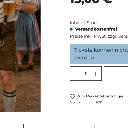
Inhalt:
1 Stück
Versandkostenfrei
Preise inkl. MwSt. zzgl. Ve
Tickets können nic
werden
Produkt Anzahl: 
Zum Merkzettel hinzufügen
Produktnummer:
9771