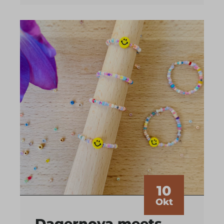
10
Okt
Dagernova meets