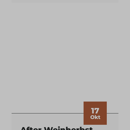
17
Okt
After Weinherbst