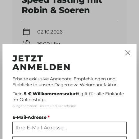
Robin & Soeren
02.10.2026
16:00 Uhr
JETZT
Vinothek Dernau, Ahrweg 7,
53507 Dernau
ANMELDEN
Erhalte exklusive Angebote, Empfehlungen und
Einblicke in unsere Dagernova Weinmanufaktur.
Dein
5 € Willkommensrabatt
gilt für alle Einkäufe
im Onlineshop.
ab 15 €
Ausgenommen Tickets und Gutscheine
pro Person
E-Mail-Adresse
*
MEHR