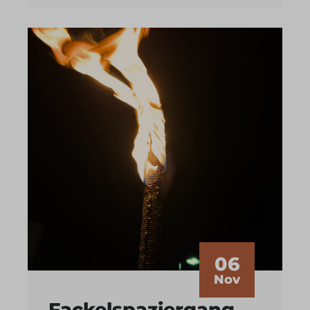
06
Nov
Fackelspaziergang