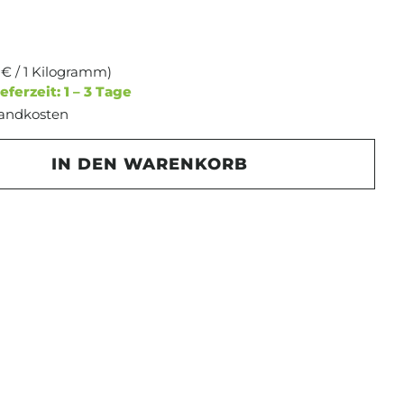
5 € / 1 Kilogramm)
eferzeit: 1 – 3 Tage
rsandkosten
Gib den gewünschten Wert ein oder b
IN DEN WARENKORB