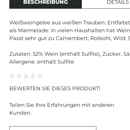
BESCHREIBUNG
DETAILS
Weißweingelee aus weißen Trauben. Entfaltet
als Marmelade: In vielen Haushalten hat Wei
Passt sehr gut zu Camembert, Rotkohl, Wild
Zutaten: 52% Wein (enthält Sulfite), Zucker, S
Allergene: enthält Sulfite
JETZ
Durchschnittliche Bewertung von 0 von 5 Ste
BEWERTEN SIE DIESES PRODUKT!
ANM
Teilen Sie Ihre Erfahrungen mit anderen
Kunden.
Erhalte exklusive
und Einblicke in 
Weinmanufaktur.