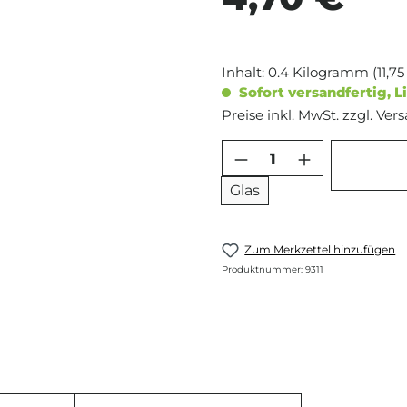
Inhalt:
0.4 Kilogramm
(11,7
Sofort versandfertig, Li
Preise inkl. MwSt. zzgl. Ve
Produkt Anzahl: 
Glas
Zum Merkzettel hinzufügen
Produktnummer:
9311