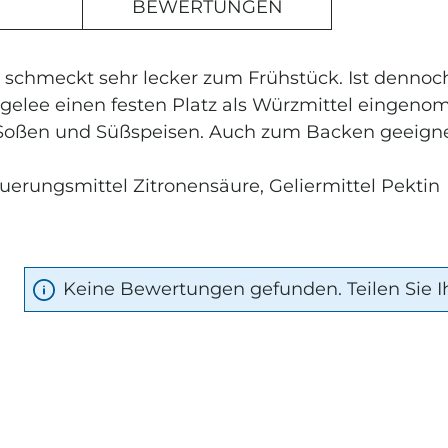
BEWERTUNGEN
 schmeckt sehr lecker zum Frühstück. Ist denno
ngelee einen festen Platz als Würzmittel eingen
, Soßen und Süßspeisen. Auch zum Backen geeigne
äuerungsmittel Zitronensäure, Geliermittel Pektin
T
Keine Bewertungen gefunden. Teilen Sie I
rnen
ELDEN
 Angebote, Empfehlungen
unsere Dagernova