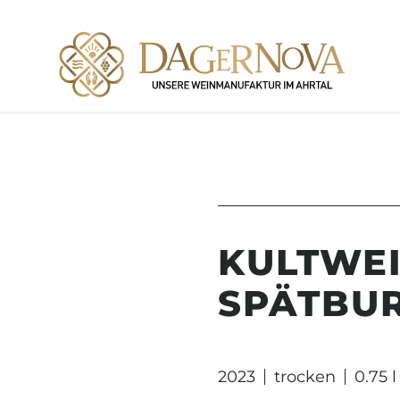
KULTWE
SPÄTBU
2023
trocken
0.75 l