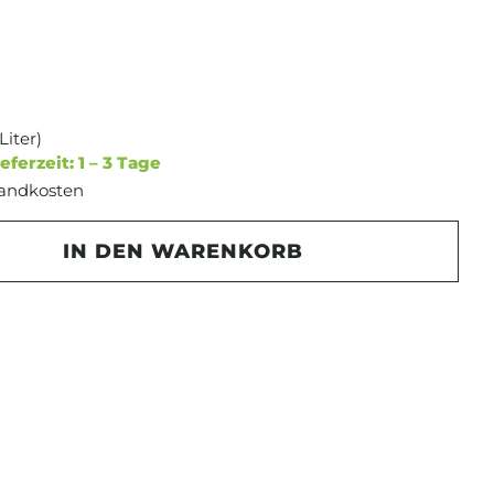
 Liter)
eferzeit: 1 – 3 Tage
rsandkosten
Gib den gewünschten Wert ein oder b
IN DEN WARENKORB