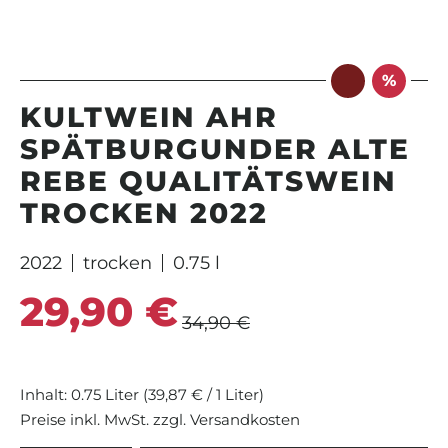
%
KULTWEIN AHR
SPÄTBURGUNDER ALTE
REBE QUALITÄTSWEIN
TROCKEN 2022
2022
trocken
0.75 l
29,90 €
Verkaufspreis:
Regulärer Preis:
34,90 €
Inhalt:
0.75 Liter
(39,87 € / 1 Liter)
Preise inkl. MwSt. zzgl. Versandkosten