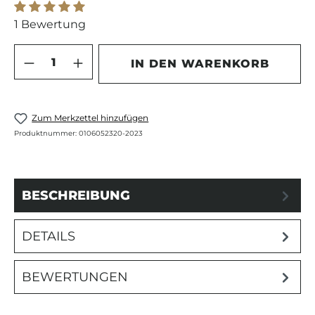
Durchschnittliche Bewertung von 5 von 5 Sternen
1 Bewertung
Produkt Anzahl: Gib den gewünschten 
IN DEN WARENKORB
Zum Merkzettel hinzufügen
Produktnummer:
0106052320-2023
BESCHREIBUNG
DETAILS
BEWERTUNGEN