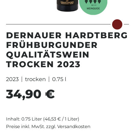
DERNAUER HARDTBERG
FRÜHBURGUNDER
QUALITÄTSWEIN
TROCKEN 2023
2023
trocken
0.75 l
34,90 €
Regulärer Preis:
Inhalt:
0.75 Liter
(46,53 € / 1 Liter)
Preise inkl. MwSt. zzgl. Versandkosten