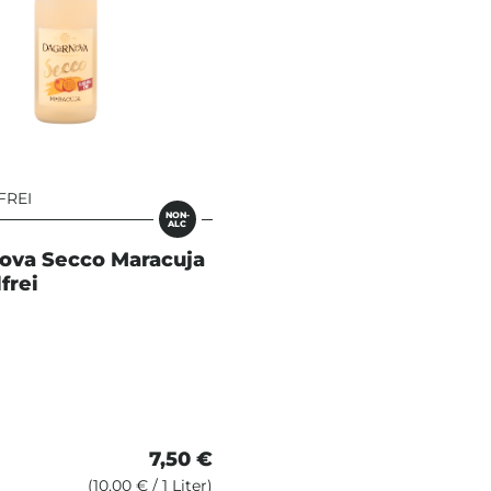
FREI
NON-
ALC
ova Secco Maracuja
frei
7,50 €
(10,00 € / 1 Liter)