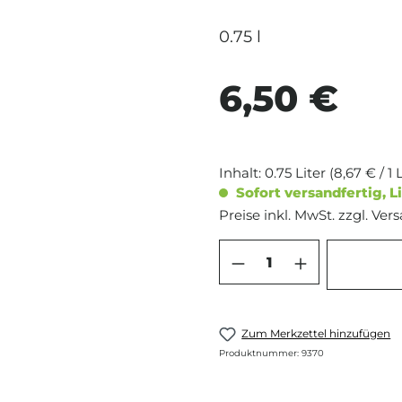
0.75 l
6,50 €
Regulärer Preis:
Inhalt:
0.75 Liter
(8,67 € / 1 
Sofort versandfertig, Li
Preise inkl. MwSt. zzgl. Ve
Produkt Anzahl: 
Zum Merkzettel hinzufügen
Produktnummer:
9370