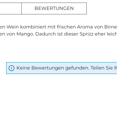
BEWERTUNGEN
rten Wein kombiniert mit frischen Aroma von Birn
 von Mango. Dadurch ist dieser Sprizz eher leic
Keine Bewertungen gefunden. Teilen Sie I
rnen
T
ELDEN
 Angebote, Empfehlungen
unsere Dagernova