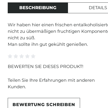
BESCHREIBUNG
DETAILS
Wir haben hier einen frischen entalkoholisie
nicht zu übermäßigen fruchtigen Komponenten
nicht zu süß.
Man sollte ihn gut gekühlt genießen.
Durchschnittliche Bewertung von 0 von 5 Ste
JETZ
BEWERTEN SIE DIESES PRODUKT!
ANM
Teilen Sie Ihre Erfahrungen mit anderen
Kunden.
Erhalte exklusive
und Einblicke in 
Weinmanufaktur.
BEWERTUNG SCHREIBEN