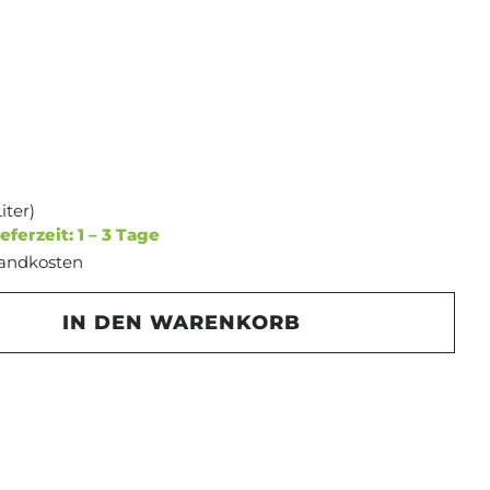
Liter)
eferzeit: 1 – 3 Tage
rsandkosten
Gib den gewünschten Wert ein oder b
IN DEN WARENKORB