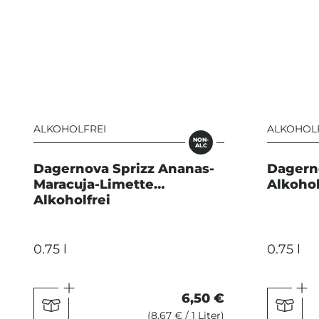
ALKOHOLFREI
ALKOHOL
NON-
ALC
Dagernova Sprizz Ananas-
Dagern
Maracuja-Limette
Alkohol
Alkoholfrei
0.75 l
0.75 l
6,50 €
(8,67 € / 1 Liter)