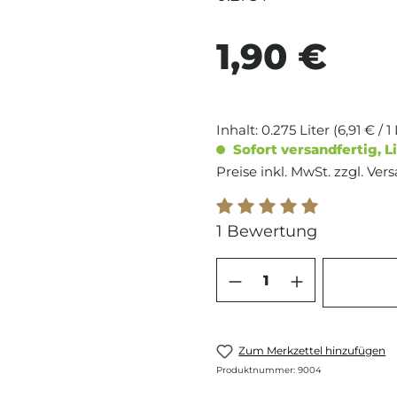
1,90 €
Regulärer Preis:
Inhalt:
0.275 Liter
(6,91 € / 1 
Sofort versandfertig, Li
Preise inkl. MwSt. zzgl. Ve
Durchschnittliche Bew
1 Bewertung
Produkt Anzahl: 
Zum Merkzettel hinzufügen
Produktnummer:
9004