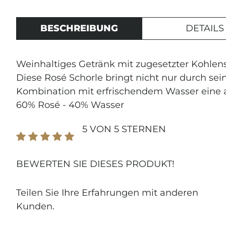
BESCHREIBUNG
DETAILS
Weinhaltiges Getränk mit zugesetzter Kohlen
Diese Rosé Schorle bringt nicht nur durch se
Kombination mit erfrischendem Wasser eine
60% Rosé - 40% Wasser
5 VON 5 STERNEN
JETZ
Durchschnittliche Bewertung von 5 von 5 Ste
BEWERTEN SIE DIESES PRODUKT!
ANM
Teilen Sie Ihre Erfahrungen mit anderen
Erhalte exklusive
Kunden.
und Einblicke in 
Weinmanufaktur.