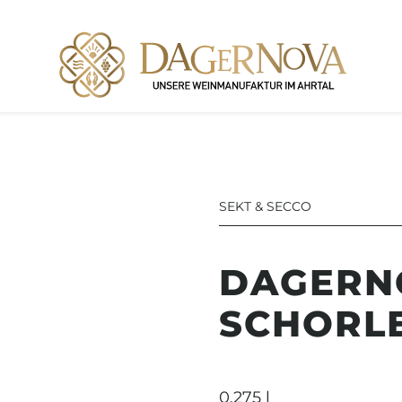
SEKT & SECCO
DAGERN
SCHORL
0.275 l