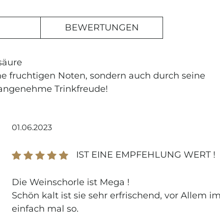
BEWERTUNGEN
säure
ine fruchtigen Noten, sondern auch durch seine
 angenehme Trinkfreude!
01.06.2023
T
rnen
IST EINE EMPFEHLUNG WERT !
ELDEN
Bewertung mit 5 von 5 Sternen
Die Weinschorle ist Mega !
Schön kalt ist sie sehr erfrischend, vor Allem 
 Angebote, Empfehlungen
einfach mal so.
unsere Dagernova