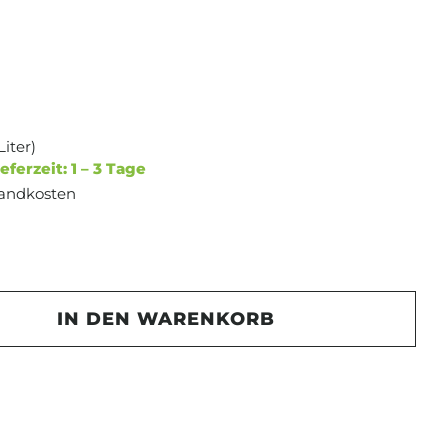
Liter)
eferzeit: 1 – 3 Tage
rsandkosten
ertung von 5 von 5 Sternen
Gib den gewünschten Wert ein oder b
IN DEN WARENKORB