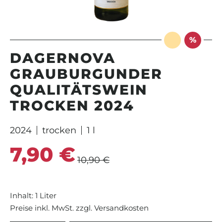
%
DAGERNOVA
GRAUBURGUNDER
QUALITÄTSWEIN
TROCKEN 2024
2024
trocken
1 l
7,90 €
Verkaufspreis:
Regulärer Preis:
10,90 €
Inhalt:
1 Liter
Preise inkl. MwSt. zzgl. Versandkosten